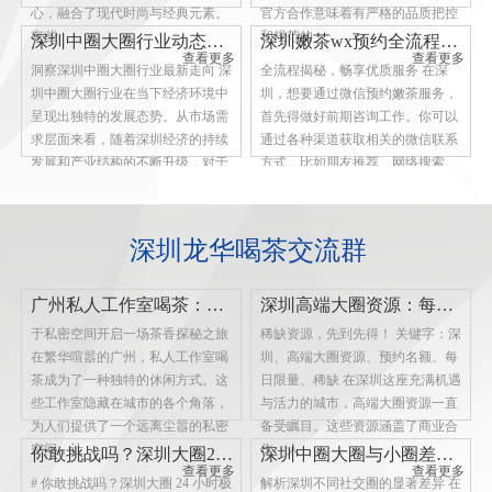
心，融合了现代时尚与经典元素。
官方合作意味着有严格的品质把控
有些
和规范的
深圳中圈大圈行业动态解析
深圳嫩茶wx预约全流程：从咨询到体验
查看更多
查看更多
洞察深圳中圈大圈行业最新走向 深
全流程揭秘，畅享优质服务 在深
圳中圈大圈行业在当下经济环境中
圳，想要通过微信预约嫩茶服务，
呈现出独特的发展态势。从市场需
首先得做好前期咨询工作。你可以
求层面来看，随着深圳经济的持续
通过各种渠道获取相关的微信联系
发展和产业结构的不断升级，对于
方式，比如朋友推荐、网络搜索
中圈大圈
等。加上微信
查看更多
查看更多
深圳龙华喝茶交流群
广州私人工作室喝茶：私密空间里的茶香之旅
深圳高端大圈资源：每日仅限10个预约名额
于私密空间开启一场茶香探秘之旅
稀缺资源，先到先得！ 关键字：深
在繁华喧嚣的广州，私人工作室喝
圳、高端大圈资源、预约名额、每
茶成为了一种独特的休闲方式。这
日限量、稀缺 在深圳这座充满机遇
些工作室隐藏在城市的各个角落，
与活力的城市，高端大圈资源一直
为人们提供了一个远离尘嚣的私密
备受瞩目。这些资源涵盖了商业合
空间，让
作、人
你敢挑战吗？深圳大圈24小时体验
深圳中圈大圈与小圈差异解析
查看更多
查看更多
# 你敢挑战吗？深圳大圈 24 小时极
解析深圳不同社交圈的显著差异 在