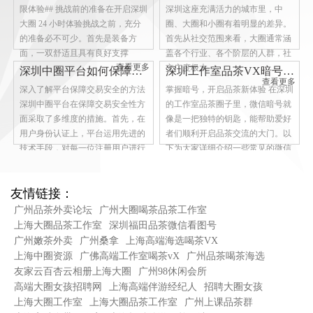
限体验## 挑战前的准备在开启深圳
深圳这座充满活力的城市里，中
大圈 24 小时体验挑战之前，充分
圈、大圈和小圈有着明显的差异。
的准备必不可少。首先是装备方
首先从社交范围来看，大圈通常涵
面，一双舒适且具有良好支撑
盖各个行业、各个阶层的人群，社
查看更多
交广度极大
深圳中圈平台如何保障交易安全性
深圳工作室品茶VX暗号大全
查看更多
深入了解平台保障交易安全的方法
掌握暗号，开启品茶新体验 在深圳
深圳中圈平台在保障交易安全性方
的工作室品茶圈子里，微信暗号就
面采取了多维度的措施。首先，在
像是一把独特的钥匙，能帮助爱好
用户身份认证上，平台运用先进的
者们顺利开启品茶交流的大门。以
技术手段，对每一位注册用户进行
下为大家详细介绍一些常见的微信
严格的身
暗号。
查看更多
查看更多
友情链接：
广州品茶外卖论坛
广州大圈喝茶品茶工作室
上海大圈品茶工作室
深圳福田品茶微信看图号
广州嫩茶外卖
广州桑拿
上海高端海选喝茶VX
上海中圈资源
广佛高端工作室喝茶vX
广州品茶喝茶海选
友家云百杏云相册上海大圈
广州98休闲会所
高端大圈女孩招聘网
上海高端伴游经纪人
招聘大圈女孩
上海大圈工作室
上海大圈品茶工作室
广州上课品茶群