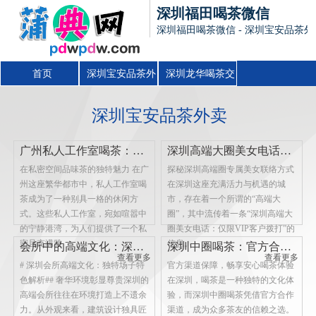
深圳福田喝茶微信
深圳福田喝茶微信 - 深圳宝安品茶
首页
深圳宝安品茶外
深圳龙华喝茶交
卖
流群
深圳宝安品茶外卖
广州私人工作室喝茶：私密空间里的茶之雅趣
深圳高端大圈美女电话：仅限VIP客户拨打
在私密空间品味茶的独特魅力 在广
探秘深圳高端圈专属美女联络方式
州这座繁华都市中，私人工作室喝
在深圳这座充满活力与机遇的城
茶成为了一种别具一格的休闲方
市，存在着一个所谓的“高端大
式。这些私人工作室，宛如喧嚣中
圈”，其中流传着一条“深圳高端大
的宁静港湾，为人们提供了一个私
圈美女电话：仅限VIP客户拨打”的
密且充满雅
信息。
会所中的高端文化：深圳场子特色解析
深圳中圈喝茶：官方合作渠道，可信赖
查看更多
查看更多
# 深圳会所高端文化：独特场子特
官方渠道保障，畅享安心喝茶体验
色解析## 奢华环境彰显尊贵深圳的
在深圳，喝茶是一种独特的文化体
高端会所往往在环境打造上不遗余
验，而深圳中圈喝茶凭借官方合作
力。从外观来看，建筑设计独具匠
渠道，成为众多茶友的信赖之选。